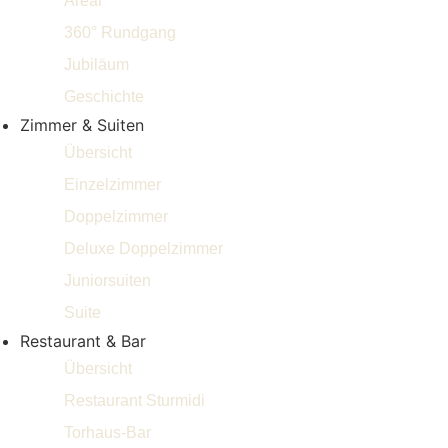
Areal
360° Rundgang
Jubiläum
Geschichte
Zimmer & Suiten
Übersicht
Einzelzimmer
Doppelzimmer
Deluxe Doppelzimmer
Juniorsuiten
Suite
Restaurant & Bar
Übersicht
Restaurant Sturmidi
Torhaus-Bar