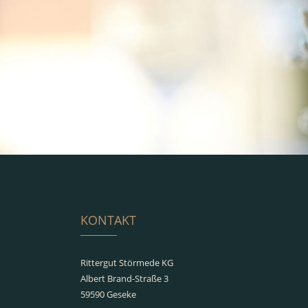
KONTAKT
Rittergut Störmede KG
Albert Brand-Straße 3
59590 Geseke