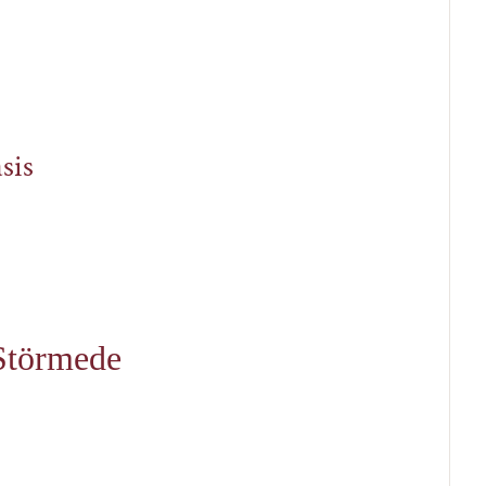
sis
 Störmede